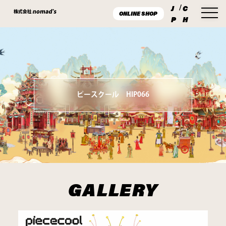
J
/
C
ONLINE SHOP
P
H
ピースクール HIP066
GALLERY