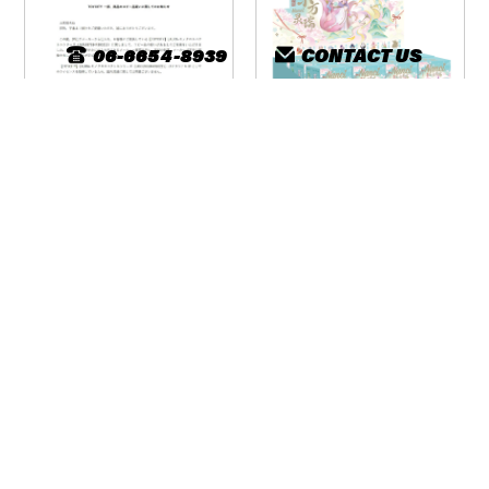
06-6654-8939
CONTACT US
ただいま全国のHOBY ZONEに
てNanciシリーズ販売中！是非
YCITY 一部、商品のコピー品
チェックしてみてください
疑いに関してのお知らせで
ね！
す。
©︎2024 株式会社nomad's