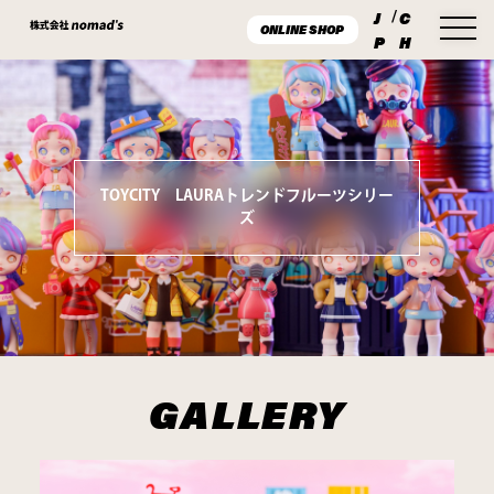
J
/
C
ONLINE SHOP
P
H
TOYCITY LAURAトレンドフルーツシリー
ズ
GALLERY