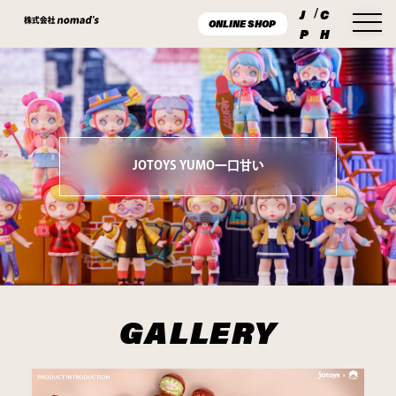
J
/
C
ONLINE SHOP
P
H
JOTOYS YUMO一口甘い
GALLERY