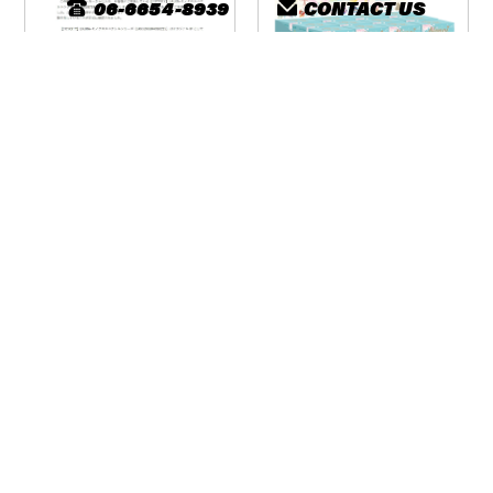
06-6654-8939
CONTACT US
ただいま全国のHOBY ZONEに
てNanciシリーズ販売中！是非
YCITY 一部、商品のコピー品
チェックしてみてください
疑いに関してのお知らせで
ね！
す。
©︎2024 株式会社nomad's