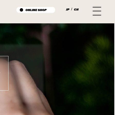
JP
/
CH
ONLINE SHOP
ー