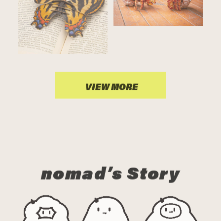
VIEW MORE
nomad’s Story