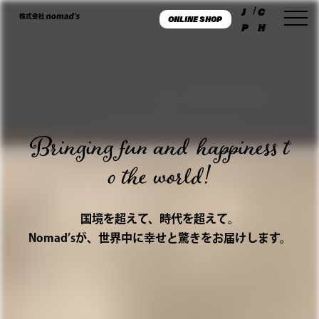
J
/
C
ONLINE SHOP
P
H
Bringing fun and happiness t
o the world!
国境を超えて、時代を超えて。
Nomad’sが、世界中に幸せと驚きをお届けします。